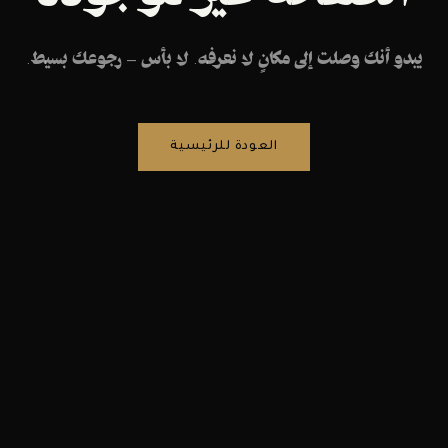
يبدو أنك وصلت إلى مكانٍ لا نعرفه. لا بأس — رجوعك بسيط.
العودة للرئيسية